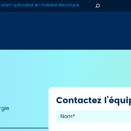
Rechercher
dant spécialisé en mobilité électrique.
VOUS ÊTES
CABINET DE CONSEIL
BUREAU D’ÉTUD
Contactez l’équ
rgie