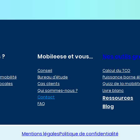
 ?
Mobileese et vous…
Nos outils gr
Conseil
Calcul du TCO
 mobilité
Bureau d’étude
Puissance borne é
locales
Cas clients
Quizz de la mobilit
Qui sommes-nous ?
Livre blanc
Contact
Ressources
FAQ
Blog
Mentions légales
Politique de confidentialité