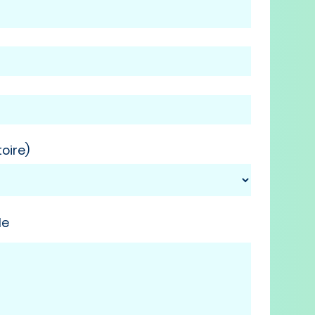
oire)
de