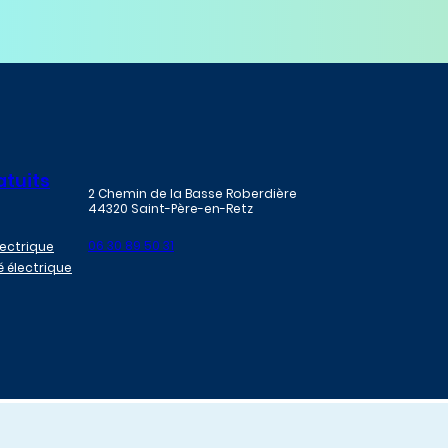
atuits
2 Chemin de la Basse Roberdière
44320 Saint-Père-en-Retz
06 30 89 50 31
lectrique
é électrique