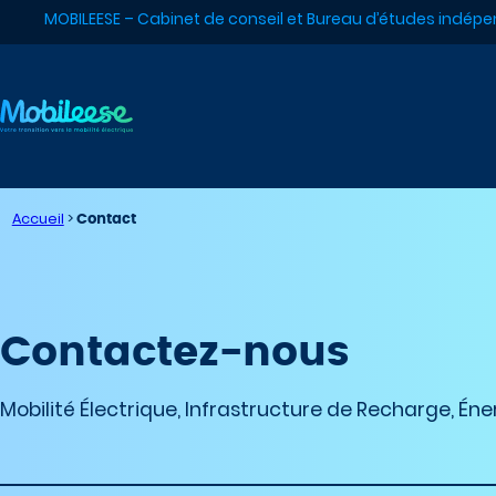
Aller
MOBILEESE – Cabinet de conseil et Bureau d’études indépen
au
contenu
Accueil
>
Contact
Contactez-nous
Mobilité Électrique, Infrastructure de Recharge, Éne