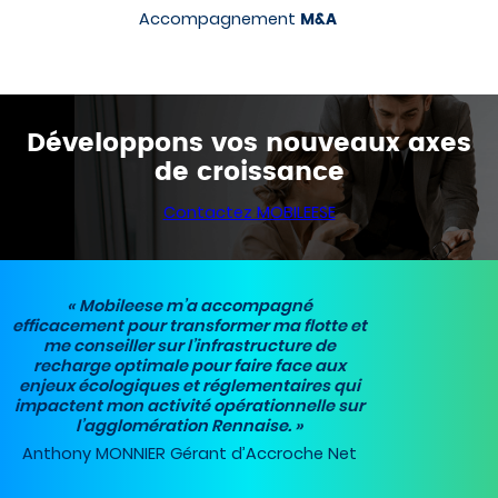
Accompagnement
M&A
Développons vos nouveaux axes
de croissance
Contactez MOBILEESE
« Mobileese m’a accompagné
efficacement pour transformer ma flotte et
me conseiller sur l’infrastructure de
recharge optimale pour faire face aux
enjeux écologiques et réglementaires qui
impactent mon activité opérationnelle sur
l’agglomération Rennaise. »
Anthony MONNIER Gérant d’Accroche Net