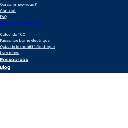
Qui sommes-nous ?
Contact
FAQ
Nos outils gratuits
Calcul du TCO
Puissance borne électrique
Quizz de la mobilité électrique
Livre blanc
Ressources
Blog
2 Chemin de la Basse Roberdière
44320 Saint-Père-en-Retz
06 30 89 50 31
Mentions légales
Politique de confidentialité