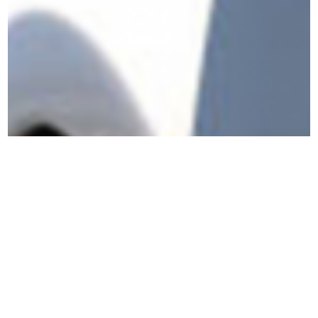
18 décembre 2023
Comment installer des bornes de recharge pour
véhicules électriques : Tout ce que vous devez savoir
Installer ses bornes de recharge est une approche
globale sur l’infrastructure : respect de la réglementation,
usages, sécurité, ergonomie et accessibilité, conception
écoresponsable, exploitation et maintenance.